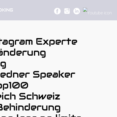
OKING
tagram Experte
ränderung
ng
Redner Speaker
op100
ich Schweiz
 Behinderung