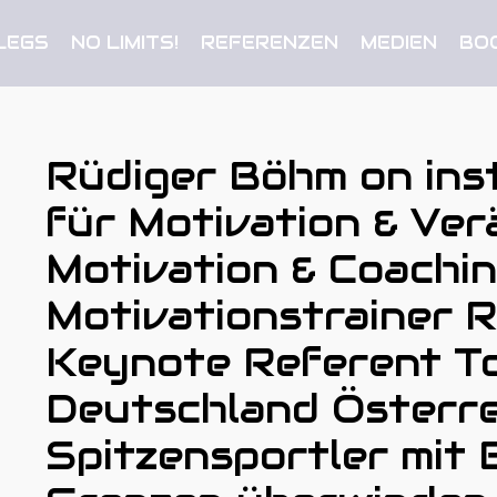
LEGS
NO LIMITS!
REFERENZEN
MEDIEN
BO
Rüdiger Böhm on ins
für Motivation & Ve
Motivation & Coachi
Motivationstrainer 
Keynote Referent T
Deutschland Österre
Spitzensportler mit