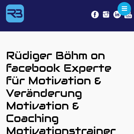
KEYNOTE
SEMINARE
COACHING
Rüdiger Böhm on
NO LEGS
facebook Experte
NO LIMITS!
für Motivation &
REFERENZEN
MEDIEN
Veränderung
BOOKING
Motivation &
Coaching
Motivationstrainer