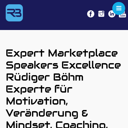
KEYNOTE
SEMINARE
COACHING
Expert Marketplace
NO LEGS
Speakers Excellence
NO LIMITS!
Rüdiger Böhm
REFERENZEN
MEDIEN
Experte für
BOOKING
Motivation,
Veränderung &
Mindset, Coaching,