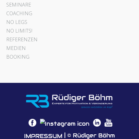
SEMINARE
COACHING
NO LEGS
NO LIMITS!
REFERENZEN
MEDIEN
BOOKING
| © Rüdiger Böhm
IMPRESSUM