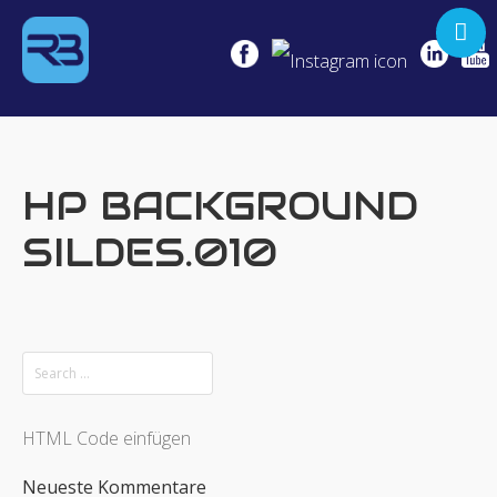
KEYNOTE
SEMINARE
COACHING
HP BACKGROUND
NO LEGS
SILDES.010
NO LIMITS!
REFERENZEN
MEDIEN
BOOKING
HTML Code einfügen
Neueste Kommentare